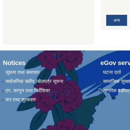
अन्य
Notices
eGov serv
सूचना तथा समाचार
घटना दर्ता
सार्वजनिक खरीद /बोलपत्र सूचना
सामाजिक सुरक्ष
एन, कानुन तथा निर्देशिका
नागरिक वडापत्
कर तथा शुल्कहरु