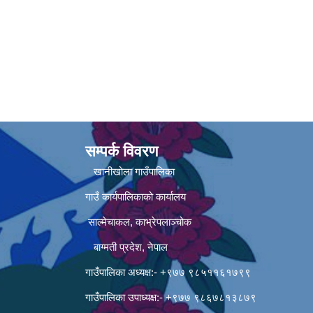
सम्पर्क विवरण
खानीखोला गाउँपालिका
गाउँ कार्यपालिकाको कार्यालय
साल्मेचाकल, काभ्रेपलाञ्चोक
बाग्मती प्रदेश, नेपाल
गाउँपालिका अध्यक्ष:- +९७७ ९८५११६१७९९
गाउँपालिका उपाध्यक्ष:- +९७७ ९८६७८१३८७९