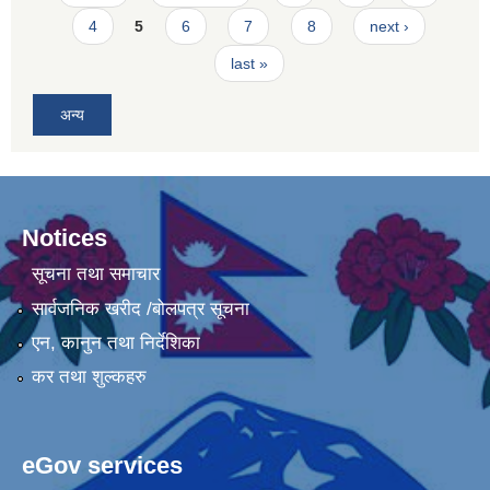
4
5
6
7
8
next ›
last »
अन्य
Notices
सूचना तथा समाचार
सार्वजनिक खरीद /बोलपत्र सूचना
एन, कानुन तथा निर्देशिका
कर तथा शुल्कहरु
eGov services