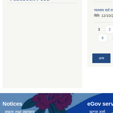
व्यवसाय दर्ता
मिति:
12/10/
Pages
1
2
6
अन्य
Notices
eGov serv
सूचना तथा समाचार
घटना दर्ता