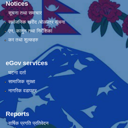
Notices
सूचना तथा समाचार
सार्वजनिक खरीद /बोलपत्र सूचना
एन, कानुन तथा निर्देशिका
कर तथा शुल्कहरु
eGov services
घटना दर्ता
सामाजिक सुरक्षा
नागरिक वडापत्र
Reports
वार्षिक प्रगति प्रतिवेदन