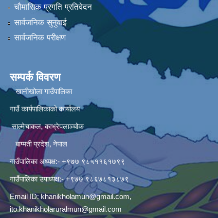
चौमासिक प्रगति प्रतिवेदन
सार्वजनिक सुनुवाई
सार्वजनिक परीक्षण
सम्पर्क विवरण
खानीखोला गाउँपालिका
गाउँ कार्यपालिकाको कार्यालय
साल्मेचाकल, काभ्रेपलाञ्चोक
बाग्मती प्रदेश, नेपाल
गाउँपालिका अध्यक्ष:- +९७७ ९८५११६१७९९
गाउँपालिका उपाध्यक्ष:- +९७७ ९८६७८१३८७९
Email ID:
khanikholamun@gmail.com
,
ito.khanikholaruralmun@gmail.com